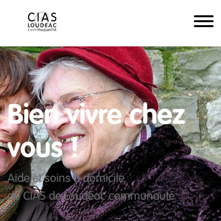
Bien vivre chez
vous !
Aide et soins à domicile
du CIAS de Loudéac communauté